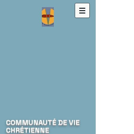
COMMUNAUTÉ DE VIE
CHRÉTIENNE