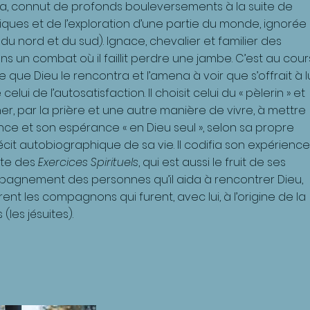
lua, connut de profonds bouleversements à la suite de
iques et de l’exploration d’une partie du monde, ignorée
 du nord et du sud). Ignace, chevalier et familier des
ns un combat où il faillit perdre une jambe. C’est au cour
que Dieu le rencontra et l’amena à voir que s’offrait à l
lui de l’autosatisfaction. Il choisit celui du « pèlerin » et
er, par la prière et une autre manière de vivre, à mettre
ce et son espérance « en Dieu seul », selon sa propre
écit autobiographique de sa vie. Il codifia son expérience
exte des
Exercices Spirituels
, qui est aussi le fruit de ses
pagnement des personnes qu’il aida à rencontrer Dieu,
rent les compagnons qui furent, avec lui, à l’origine de la
les jésuites).