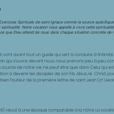
é
xercices Spirituels de saint Ignace comme la source spécifique 
 spiritualité. Notre vocation nous appelle à vivre cette spirituali
 ce que Dieu attend de nous dans chaque situation concrète de n
)
ls
sont avant tout un guide qui sert à conduire à l’intimité
n qui s’ouvre devant nous, nous prenons peu à peu co
source de notre vie, ne peut être que dans Celui qui e
tion
à devenir les disciples de son Fils Jésus, le Christ, po
ien l’auteur de la première lettre de saint Jean (cf. 1Jean 
556) vécut à une époque comparable à la nôtre. La sociét