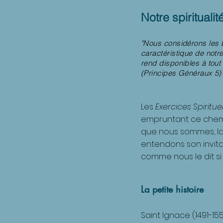
Notre spiritualit
"Nous considérons les E
caractéristique de notre
rend disponibles à tout
(Principes Généraux 5
Les
Exercices Spiritue
empruntant ce chemi
que nous sommes, la 
entendons son invita
comme nous le dit si b
.
La petite histoire
Saint Ignace (1491-1