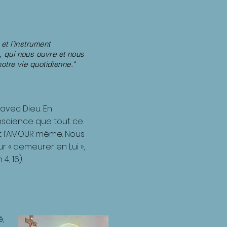
et l'instrument
té, qui nous ouvre et nous
otre vie quotidienne."
 avec Dieu. En
nscience que tout ce
st l’AMOUR même. Nous
ur « demeurer en Lui »,
4, 16).
é,