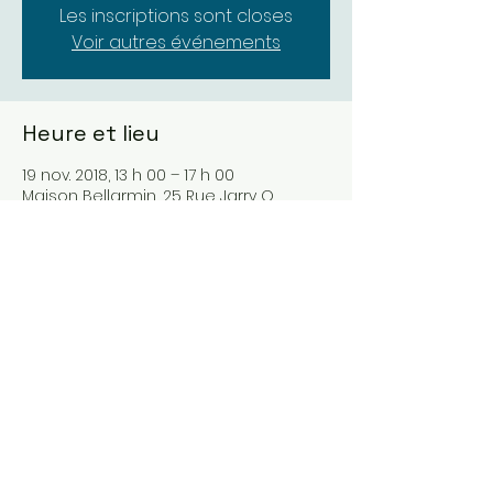
Les inscriptions sont closes
Voir autres événements
Heure et lieu
19 nov. 2018, 13 h 00 – 17 h 00
Maison Bellarmin, 25 Rue Jarry O,
Montréal, QC H2P 1S6, Canada
À propos de l'événement
Pour entrer ensemble en carême, à 
la suite de Seigneur Jésus. La 
recollection est préparée par la 
communauté Emmaüs.